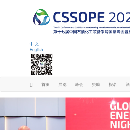
中 文
English
首页
展览
峰会
赞助
报名
酒