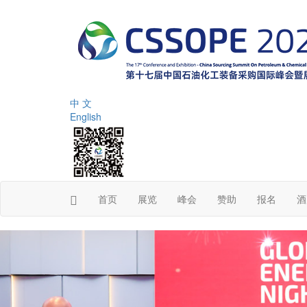
中 文
English
首页
展览
峰会
赞助
报名
酒