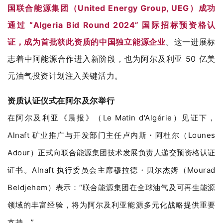
国联合能源集团（United Energy Group, UEG）成功
通过 “Algeria Bid Round 2024” 国际招标预资格认
证，成为首批获此资质的中国独立能源企业
。这一进展标
志着中阿能源合作进入新阶段，也为阿尔及利亚 50 亿美
元油气投资计划注入关键活力。
资质认证仪式在阿尔及尔举行
在阿尔及利亚《晨报》（Le Matin d'Algérie）见证下，
Alnaft 矿业推广与开发部门主任卢内斯・阿杜尔（Lounes
Adour）正式向联合能源集团技术发展负责人递交预资格认证
证书。Alnaft 执行委员会主席穆拉德・贝尔杰姆（Mourad
Beldjehem）表示：“联合能源集团在全球油气及可再生能源
领域的丰富经验，将为阿尔及利亚能源多元化战略提供重要
支持。”