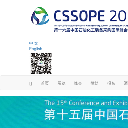
中 文
English
首页
展览
峰会
赞助
报名
酒