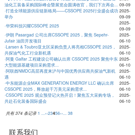
油化工装备采购国际峰会暨展览会圆满收官，我们下次再会...
09-09
·打造全球能源供应链新格局——CSSOPE 2025行业盛会成功
2025-
举办
09-09
2025-
·华荣科技闪耀CSSOPE 2025
09-09
·伊朗 Pasargad 公司出席CSSOPE 2025，聚焦 Sepehr-
2025-
Jufair 油田开发项目
06-10
·Larsen & Toubro亚太区采购负责人将亮相CSSOPE 2025，
2025-
共探油气化工行业新机遇
06-10
·阿曼 Galfar 工程建设公司确认出席 CSSOPE 2025 聚焦中东
2025-
大型能源基建项目采购需求...
06-10
·阿联酋NMDC高层再度来沪与中国优秀供应商共探油气新机
2025-
遇
06-10
·中东能源企业MAX GENERATION ENERGY LLC 确认出席
2025-
CSSOPE 2025，释放超千万美元采购需求...
06-10
·CSSOPE 2025 观众预登记火热开启！聚焦五大采购专场，
2025-
共赴石化装备国际盛会
06-10
共有 374 条记录
1 ...
‹‹
2
3
4
5
6
››
... 38
联系我们